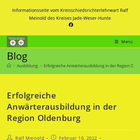
Zum
Informationsseite vom Kreisschiedsrichterlehrwart Ralf
Inhalt
Meinold des Kreises Jade-Weser-Hunte
springen
Menü
Blog
>
Ausbildung
>
Erfolgreiche Anwärterausbildung in der Region Old
Erfolgreiche
Anwärterausbildung in der
Region Oldenburg
Beitrags-
Beitrag
Ralf Meinold
Februar 10, 2022