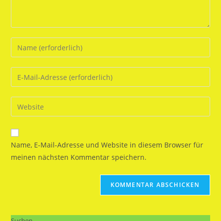
Gib
deinen
Namen
Gib
oder
deine
Benutzernamen
E-
Gib
zum
Mail-
deine
Kommentieren
Adresse
Website-
ein
zum
URL
Name, E-Mail-Adresse und Website in diesem Browser für
Kommentieren
ein
meinen nächsten Kommentar speichern.
ein
(optional)
Suchen