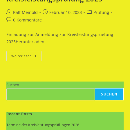
Beitrags-
Beitrag
Beitrags-
Ralf Meinold
Februar 10, 2023
Prüfung
Autor:
veröffentlicht:
Kategorie:
Beitrags-
0 Kommentare
Kommentare:
Einladung-zur-Anmeldung-zur-Kreisleistungspruefung-
2023Herunterladen
Einladung
Weiterlesen
Zur
Kreisleistungsprüfung
2023
Suchen
SUCHEN
Recent Posts
Termine der Kreisleistungsprüfungen 2026