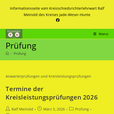
Zum
Informationsseite vom Kreisschiedsrichterlehrwart Ralf
Inhalt
Meinold des Kreises Jade-Weser-Hunte
springen
Menü
Prüfung
>
Prüfung
Anwärterprüfungen und Kreisleistungsprüfungen
Termine der
Kreisleistungsprüfungen 2026
Beitrags-
Beitrag
Beitrags-
Ralf Meinold
März 5, 2026
Prüfung