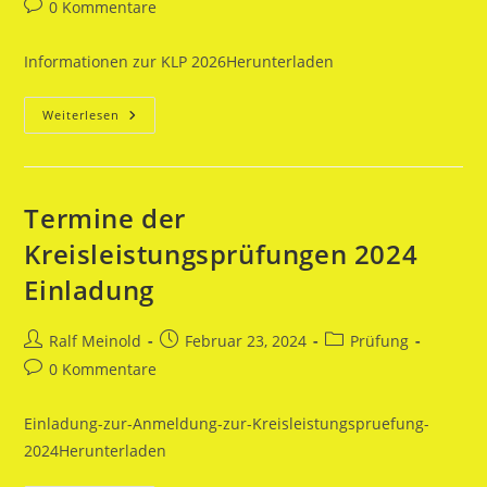
Autor:
veröffentlicht:
Kategorie:
Beitrags-
0 Kommentare
Kommentare:
Informationen zur KLP 2026Herunterladen
Termine
Weiterlesen
Der
Kreisleistungsprüfungen
2026
Termine der
Kreisleistungsprüfungen 2024
Einladung
Beitrags-
Beitrag
Beitrags-
Ralf Meinold
Februar 23, 2024
Prüfung
Autor:
veröffentlicht:
Kategorie:
Beitrags-
0 Kommentare
Kommentare:
Einladung-zur-Anmeldung-zur-Kreisleistungspruefung-
2024Herunterladen