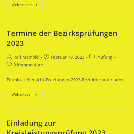
Termine
Weiterlesen
Der
Kreisleistungsprüfungen
2024
Einladung
Termine der Bezirksprüfungen
2023
Beitrags-
Beitrag
Beitrags-
Ralf Meinold
Februar 10, 2023
Prüfung
Autor:
veröffentlicht:
Kategorie:
Beitrags-
0 Kommentare
Kommentare:
Termin-Uebersicht-Pruefungen-2023-BezirkHerunterladen
Termine
Weiterlesen
Der
Bezirksprüfungen
2023
Einladung zur
Kreisleistungsprüfung 2023