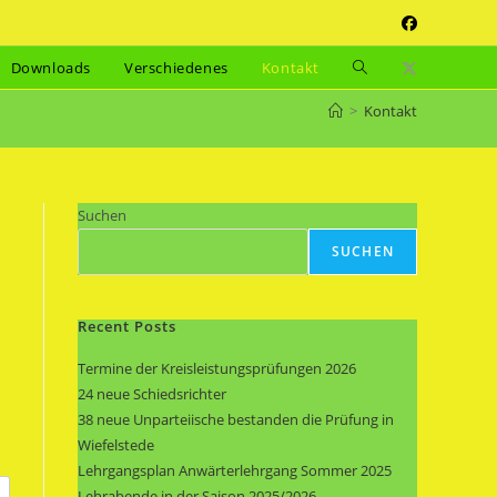
Website-
Downloads
Verschiedenes
Kontakt
Suche
>
Kontakt
umschalten
Suchen
SUCHEN
Recent Posts
Termine der Kreisleistungsprüfungen 2026
24 neue Schiedsrichter
38 neue Unparteiische bestanden die Prüfung in
Wiefelstede
Lehrgangsplan Anwärterlehrgang Sommer 2025
Lehrabende in der Saison 2025/2026