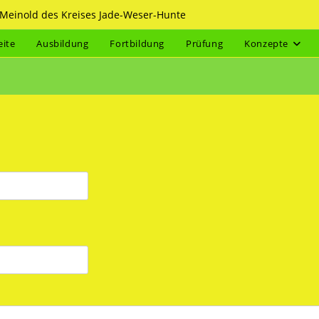
f Meinold des Kreises Jade-Weser-Hunte
eite
Ausbildung
Fortbildung
Prüfung
Konzepte