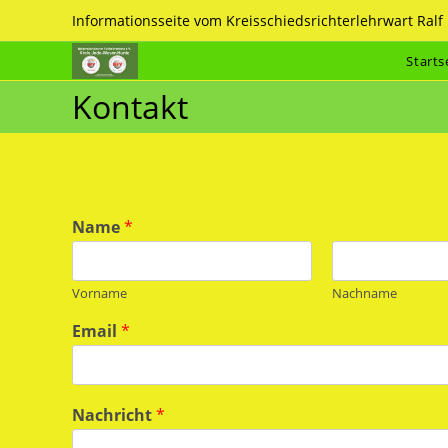
Zum
Informationsseite vom Kreisschiedsrichterlehrwart Ral
Inhalt
springen
Starts
Kontakt
Name
*
Vorname
Nachname
Email
*
Nachricht
*